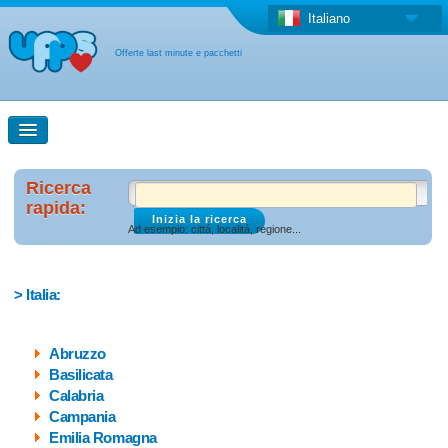
Italiano
Offerte last minute e pacchetti
Ricerca rapida
Ricerca
rapida:
Ad esempio: cittá, localitá, regione...
Ricerca con la mappa
Offerta last minute + Offerta forfettaria
> Italia:
Altro paese
Abruzzo
Basilicata
Calabria
Campania
Emilia Romagna