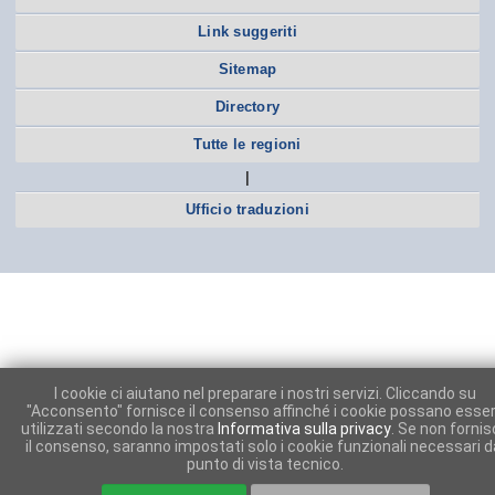
Link suggeriti
Sitemap
Directory
Tutte le regioni
|
Ufficio traduzioni
I cookie ci aiutano nel preparare i nostri servizi. Cliccando su
"Acconsento" fornisce il consenso affinché i cookie possano esse
utilizzati secondo la nostra
Informativa sulla privacy
. Se non forni
il consenso, saranno impostati solo i cookie funzionali necessari d
punto di vista tecnico.