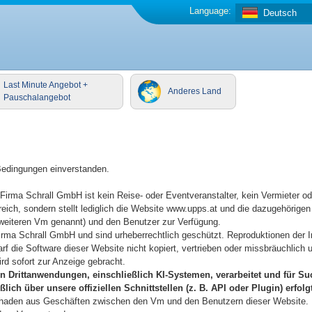
Language:
Deutsch
Last Minute Angebot +
Anderes Land
Pauschalangebot
Bedingungen einverstanden.
Firma Schrall GmbH ist kein Reise- oder Eventveranstalter, kein Vermieter od
eich, sondern stellt lediglich die Website www.upps.at und die dazugehörigen
 weiteren Vm genannt) und den Benutzer zur Verfügung.
irma Schrall GmbH und sind urheberrechtlich geschützt. Reproduktionen der I
arf die Software dieser Website nicht kopiert, vertrieben oder missbräuchlich
d sofort zur Anzeige gebracht.
von Drittanwendungen, einschließlich KI-Systemen, verarbeitet und für Su
ch über unsere offiziellen Schnittstellen (z. B. API oder Plugin) erfolgt
Schaden aus Geschäften zwischen den Vm und den Benutzern dieser Website.