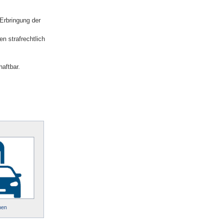
Erbringung der
n strafrechtlich
aftbar.
hen