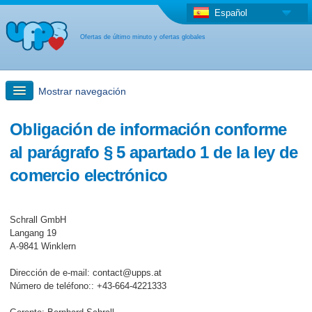
Español
Ofertas de último minuto y ofertas globales
Mostrar navegación
búsqueda rápida
Obligación de información conforme
al parágrafo § 5 apartado 1 de la ley de
Viajes: Búsqueda en el mapa
comercio electrónico
Oferta de última hora + Oferta global
Schrall GmbH
Langang 19
otro país
A-9841 Winklern
Dirección de e-mail: contact@upps.at
Número de teléfono:: +43-664-4221333