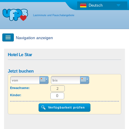
Deutsch
Lastminute und Pauschalangebote
Navigation anzeigen
Schnellsuche
Hotel Le Star
Reise: Landkarten-Suche
Jetzt buchen
Last Minute Angebot + Pauschalangebot
Erwachsene:
Kinder:
Anderes Land