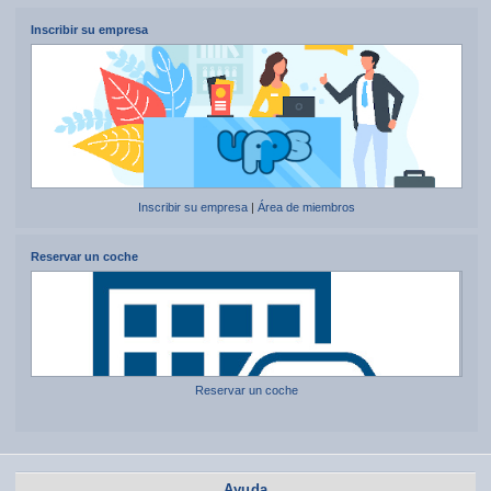
Inscribir su empresa
Inscribir su empresa
|
Área de miembros
Reservar un coche
Reservar un coche
Ayuda