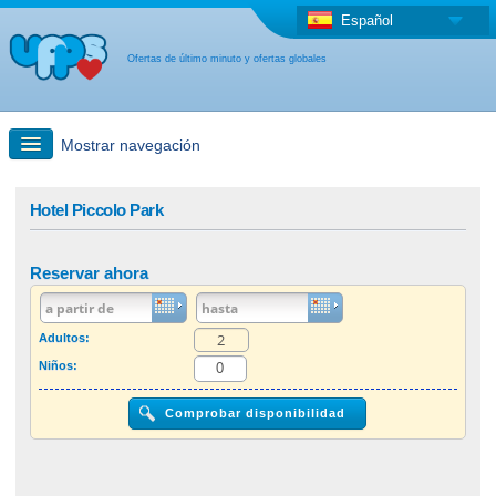
Español
Ofertas de último minuto y ofertas globales
Mostrar navegación
búsqueda rápida
Hotel Piccolo Park
Viajes: Búsqueda en el mapa
Reservar ahora
Oferta de última hora + Oferta global
Adultos:
Niños:
otro país