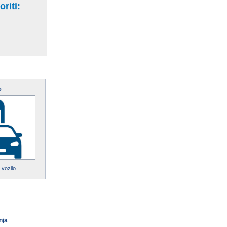
riti:
o
 vozilo
nja