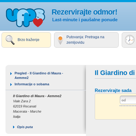
Rezervirajte odmor!
Last-minute i paušalne ponude
Putovanja: Pretraga na
Brzo traženje
zemljovidu
Il Giardino 
Pregled - Il Giardino di Maura -
Aemme2
Informacije o sobama
Rezervirajte sada
Il Giardino di Maura - Aemme2
Viale Zara 2
62019 Recanati
Macerata - Marche
Italija
Opis puta