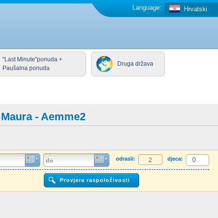
Language:
Hrvatski
"Last Minute"ponuda +
Druga država
Paušalna ponuda
di Maura - Aemme2
odrasli:
djeca: