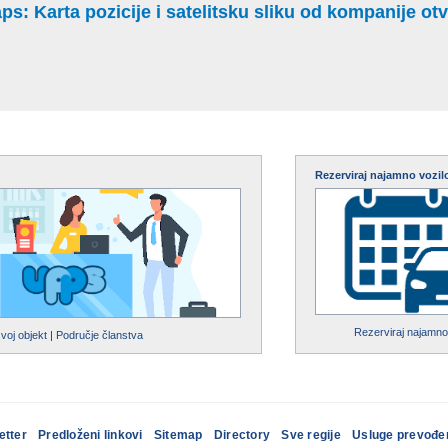
: Karta pozicije i satelitsku sliku od kompanije otvo
Rezerviraj najamno vozil
Rezerviraj najamno
svoj objekt
|
Područje članstva
etter
Predloženi linkovi
Sitemap
Directory
Sve regije
Usluge prevođe