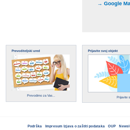
→ Google Maps
Prevoditeljski ured
Prijavite svoj objekt
Prevodimo za Vas...
Prijavite 
Podrška
Impresum Izjava o zaštiti podataka
OUP
Newsl