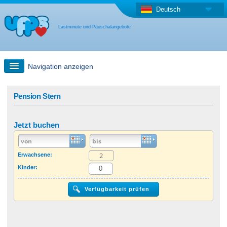
Deutsch
Lastminute und Pauschalangebote
Navigation anzeigen
Schnellsuche
Pension Stern
Reise: Landkarten-Suche
Jetzt buchen
Last Minute Angebot + Pauschalangebot
Erwachsene:
Kinder:
Anderes Land