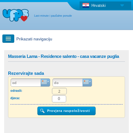
Hrvatski
Last-minute i paušalne ponude
Prikazati navigaciju
Brzo traženje
Masseria Lama - Residence salento - casa vacanze puglia
Putovanja: Pretraga na zemljovidu
Rezervirajte sada
"Last Minute"ponuda + Paušalna ponuda
odrasli:
djeca:
Druga država