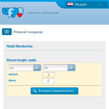
Hrvatski
Last-minute i paušalne ponude
Prikazati navigaciju
Brzo traženje
Hotel Nocturnes
Putovanja: Pretraga na zemljovidu
Rezervirajte sada
"Last Minute"ponuda + Paušalna ponuda
odrasli:
djeca:
Druga država