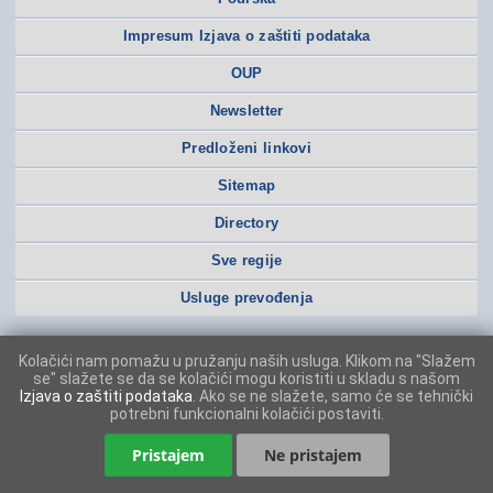
Impresum Izjava o zaštiti podataka
OUP
Newsletter
Predloženi linkovi
Sitemap
Directory
Sve regije
Usluge prevođenja
Kolačići nam pomažu u pružanju naših usluga. Klikom na "Slažem
se" slažete se da se kolačići mogu koristiti u skladu s našom
Izjava o zaštiti podataka
. Ako se ne slažete, samo će se tehnički
potrebni funkcionalni kolačići postaviti.