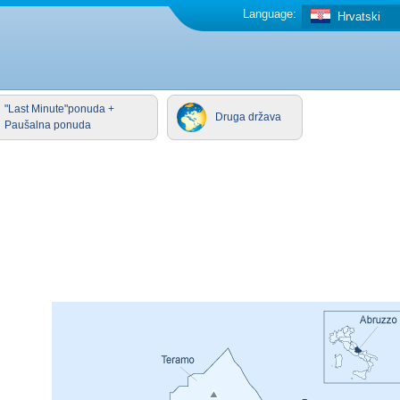
Language:
Hrvatski
"Last Minute"ponuda +
Druga država
Paušalna ponuda