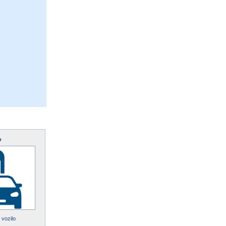
o
 vozilo