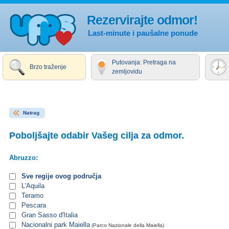
Rezervirajte odmor!
Last-minute i paušalne ponude
Putovanja: Pretraga na
Brzo traženje
zemljovidu
Natrag
Poboljšajte odabir Vašeg cilja za odmor.
Abruzzo:
Sve regije ovog područja
L'Aquila
Teramo
Pescara
Gran Sasso d'Italia
Nacionalni park Maiella
(Parco Nazionale della Maiella)