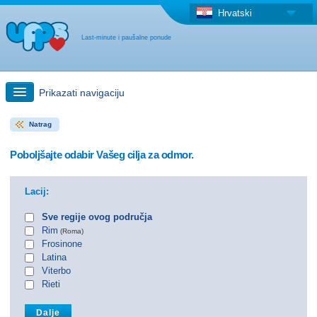
Hrvatski
Last-minute i paušalne ponude
Prikazati navigaciju
Natrag
Brzo traženje
Poboljšajte odabir Vašeg cilja za odmor.
Putovanja: Pretraga na zemljovidu
Lacij:
"Last Minute"ponuda + Paušalna ponuda
Sve regije ovog područja
Rim
(Roma)
Frosinone
Druga država
Latina
Viterbo
Rieti