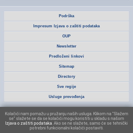
Podrška
Impresum Izjava o zaštiti podataka
OUP
Newsletter
Predloženi linkovi
Sitemap
Directory
Sve regije
Usluge prevođenja
Kolačići nam pomažu u pružanju naših usluga. Klikom na "Slažem
se" slažete se da se kolačići mogu koristiti u skladu s našom
Izjava o zaštiti podataka
. Ako se ne slažete, samo će se tehnički
potrebni funkcionalni kolačići postaviti.