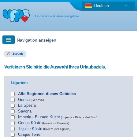
Deutsch
Lastminute und Pauschalangebote
Navigation anzeigen
Zurück
Schnellsuche
Verfeinern Sie bitte die Auswahl Ihres Urlaubsziels.
Reise: Landkarten-Suche
Ligurien:
Last Minute Angebot + Pauschalangebot
Alle Regionen dieses Gebietes
Genua
(Genova)
La Spezia
Anderes Land
Savona
Imperia - Blumen Küste
(Imperia - Riviera dei Fiori)
Genua Küste
(Riviera di Genova)
Tigullio Küste
(Riviera del Tigullio)
Cinque Terre