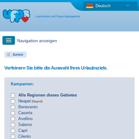
Deutsch
Lastminute und Pauschalangebote
Navigation anzeigen
Zurück
Schnellsuche
Verfeinern Sie bitte die Auswahl Ihres Urlaubsziels.
Reise: Landkarten-Suche
Kampanien:
Last Minute Angebot + Pauschalangebot
Alle Regionen dieses Gebietes
Neapel
(Napoli)
Benevento
Anderes Land
Caserta
Avellino
Salerno
Capri
Cilento