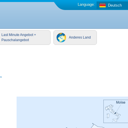
Language:
Deutsch
Last Minute Angebot +
Anderes Land
Pauschalangebot
.