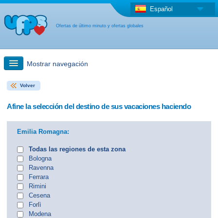
Español
Ofertas de último minuto y ofertas globales
Mostrar navegación
Volver
búsqueda rápida
Afine la selección del destino de sus vacaciones haciendo
Viajes: Búsqueda en el mapa
Emilia Romagna:
Oferta de última hora + Oferta global
Todas las regiones de esta zona
Bologna
Ravenna
otro país
Ferrara
Rimini
Cesena
Forlì
Modena