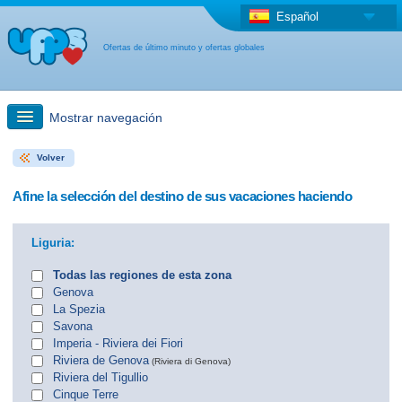
Español
Ofertas de último minuto y ofertas globales
Mostrar navegación
Volver
búsqueda rápida
Afine la selección del destino de sus vacaciones haciendo
Viajes: Búsqueda en el mapa
Liguria:
Oferta de última hora + Oferta global
Todas las regiones de esta zona
Genova
La Spezia
otro país
Savona
Imperia - Riviera dei Fiori
Riviera de Genova
(Riviera di Genova)
Riviera del Tigullio
Cinque Terre