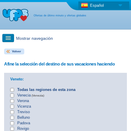
Español
Ofertas de último minuto y ofertas globales
Mostrar navegación
Volver
búsqueda rápida
Afine la selección del destino de sus vacaciones haciendo
Viajes: Búsqueda en el mapa
Veneto:
Oferta de última hora + Oferta global
Todas las regiones de esta zona
Venecia
(Venezia)
Verona
otro país
Vicenza
Treviso
Belluno
Padova
Rovigo