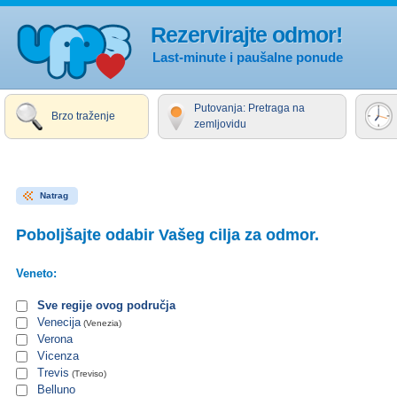
Rezervirajte odmor!
Last-minute i paušalne ponude
Putovanja: Pretraga na
Brzo traženje
zemljovidu
Natrag
Poboljšajte odabir Vašeg cilja za odmor.
Veneto:
Sve regije ovog područja
Venecija
(Venezia)
Verona
Vicenza
Trevis
(Treviso)
Belluno