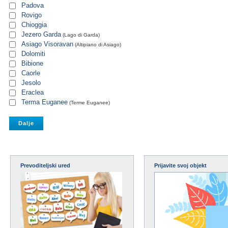
Padova
Rovigo
Chioggia
Jezero Garda
(Lago di Garda)
Asiago Visoravan
(Altipiano di Asiago)
Dolomiti
Bibione
Caorle
Jesolo
Eraclea
Terma Euganee
(Terme Euganee)
Prevoditeljski ured
Prijavite svoj objekt