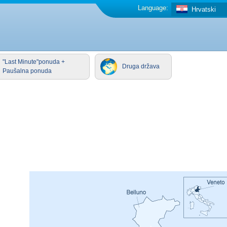
Language:
Hrvatski
"Last Minute"ponuda +
Druga država
Paušalna ponuda