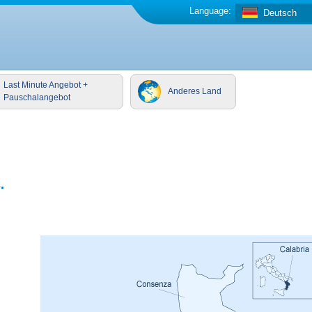
Language:
Deutsch
Last Minute Angebot +
Anderes Land
Pauschalangebot
.