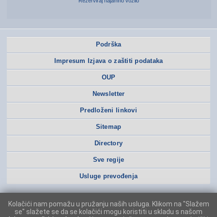
Rezerviraj najamno vozilo
Podrška
Impresum Izjava o zaštiti podataka
OUP
Newsletter
Predloženi linkovi
Sitemap
Directory
Sve regije
Usluge prevođenja
Kolačići nam pomažu u pružanju naših usluga. Klikom na "Slažem
se" slažete se da se kolačići mogu koristiti u skladu s našom