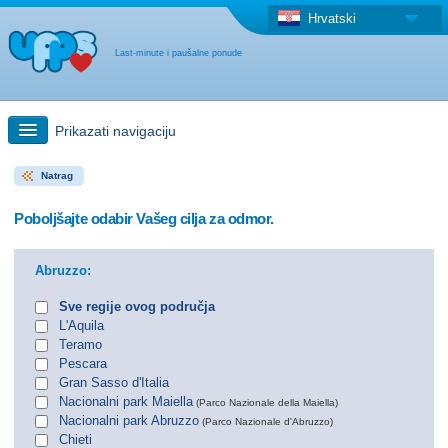
Hrvatski
Last-minute i paušalne ponude
Prikazati navigaciju
Natrag
Brzo traženje
Poboljšajte odabir Vašeg cilja za odmor.
Putovanja: Pretraga na zemljovidu
Abruzzo:
"Last Minute"ponuda + Paušalna ponuda
Sve regije ovog područja
L'Aquila
Teramo
Druga država
Pescara
Gran Sasso d'Italia
Nacionalni park Maiella
(Parco Nazionale della Maiella)
Nacionalni park Abruzzo
(Parco Nazionale d'Abruzzo)
Chieti