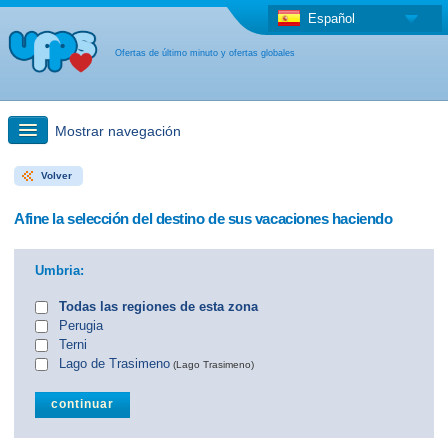
Español
Ofertas de último minuto y ofertas globales
Mostrar navegación
Volver
búsqueda rápida
Afine la selección del destino de sus vacaciones haciendo
Viajes: Búsqueda en el mapa
Umbria:
Oferta de última hora + Oferta global
Todas las regiones de esta zona
Perugia
Terni
otro país
Lago de Trasimeno
(Lago Trasimeno)