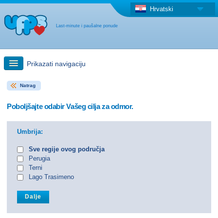
Hrvatski
Last-minute i paušalne ponude
Prikazati navigaciju
Natrag
Brzo traženje
Poboljšajte odabir Vašeg cilja za odmor.
Putovanja: Pretraga na zemljovidu
Umbrija:
"Last Minute"ponuda + Paušalna ponuda
Sve regije ovog područja
Perugia
Terni
Druga država
Lago Trasimeno