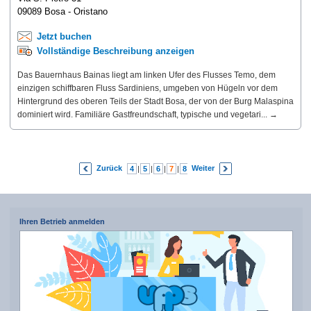
09089 Bosa - Oristano
Jetzt buchen
Vollständige Beschreibung anzeigen
Das Bauernhaus Bainas liegt am linken Ufer des Flusses Temo, dem
einzigen schiffbaren Fluss Sardiniens, umgeben von Hügeln vor dem
Hintergrund des oberen Teils der Stadt Bosa, der von der Burg Malaspina
dominiert wird. Familiäre Gastfreundschaft, typische und vegetari... →
Zurück
Weiter
4
|
5
|
6
|
7
|
8
|
9
|
10
Ihren Betrieb anmelden