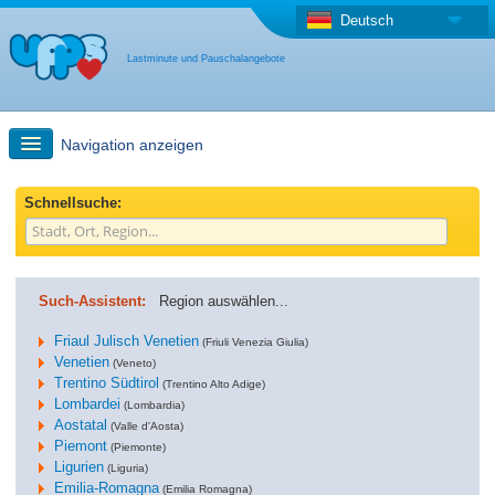
Deutsch
Lastminute und Pauschalangebote
Navigation anzeigen
Schnellsuche
Schnellsuche:
Reise: Landkarten-Suche
Such-Assistent:
Region auswählen...
Last Minute Angebot + Pauschalangebot
Friaul Julisch Venetien
(Friuli Venezia Giulia)
Venetien
(Veneto)
Trentino Südtirol
Anderes Land
(Trentino Alto Adige)
Lombardei
(Lombardia)
Aostatal
(Valle d'Aosta)
Piemont
(Piemonte)
Ligurien
(Liguria)
Emilia-Romagna
(Emilia Romagna)