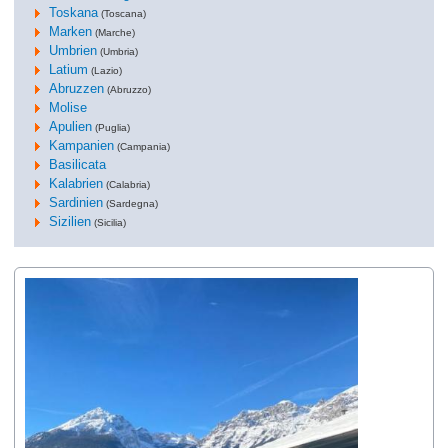
Toskana
(Toscana)
Marken
(Marche)
Umbrien
(Umbria)
Latium
(Lazio)
Abruzzen
(Abruzzo)
Molise
Apulien
(Puglia)
Kampanien
(Campania)
Basilicata
Kalabrien
(Calabria)
Sardinien
(Sardegna)
Sizilien
(Sicilia)