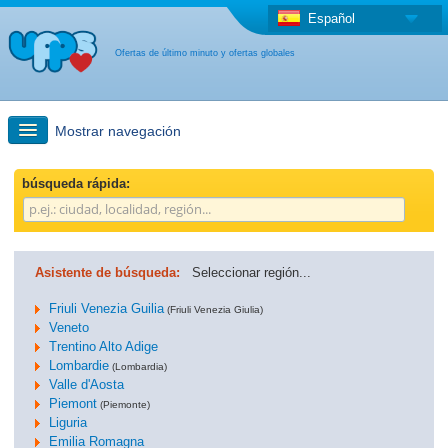
Español
Ofertas de último minuto y ofertas globales
Mostrar navegación
búsqueda rápida
búsqueda rápida:
Viajes: Búsqueda en el mapa
Asistente de búsqueda:
Seleccionar región...
Oferta de última hora + Oferta global
Friuli Venezia Guilia
(Friuli Venezia Giulia)
Veneto
Trentino Alto Adige
otro país
Lombardie
(Lombardia)
Valle d'Aosta
Piemont
(Piemonte)
Liguria
Emilia Romagna