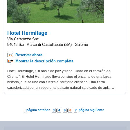
Hotel Hermitage
Via Catarozze Snc
84048 San Marco di Castellabate (SA) - Salerno
Reservar ahora
Mostrar la descripción completa
Hotel Hermitage, “Tu oasis de paz y tranquilidad en el corazón del
Cilento”. El Hotel Hermitage lleva consigo el encanto de una larga
historia, que se une con fuerza al territorio cilentino. Una tierra
caracterizada por un sugerente paisaje natural salpicado de ant... →
página anterior
página siguiente
3
|
4
|
5
|
6
|
7
|
8
|
9