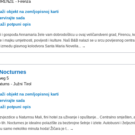
IRENZE - Firenza
aži objekt na zemljopisnoj karti
ervirajte sada
kaži potpuni opis
i i gospođa Annamaria žele vam dobrodošlicu u ovaj veličanstveni grad, Firencu, k
 i majku umjetnosti, povijesti i kulture. Naš B&B nalazi se u srcu povijesnog centra
 između glavnog kolodvora Santa Maria Novella... →
 Nocturnes
weg 5
turns - Južni Tirol
aži objekt na zemljopisnoj karti
ervirajte sada
kaži potpuni opis
 zvjezdice u Naturnsu Mali, fini hotel za uživanje i opuštanje... Centralno smješten, 
 tih. Nocturnes je idealno polazište za bezbrojne šetnje i izlete. Autobusni i željezn
su samo nekoliko minuta hoda! Žičara je t... →