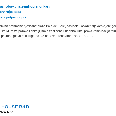
aži objekt na zemljopisnoj karti
ervirajte sada
kaži potpuni opis
m na prekrasne pješčane plaže Baia del Sole, naš hotel, otvoren tijekom cijele go
e struktura za parove i obitelji, mala zaštićena i udobna luka, prava kombinacija mi
i pristupa glavnim uslugama. 23 nedavno renovirane sobe - op... →
I HOUSE B&B
NZA N 21