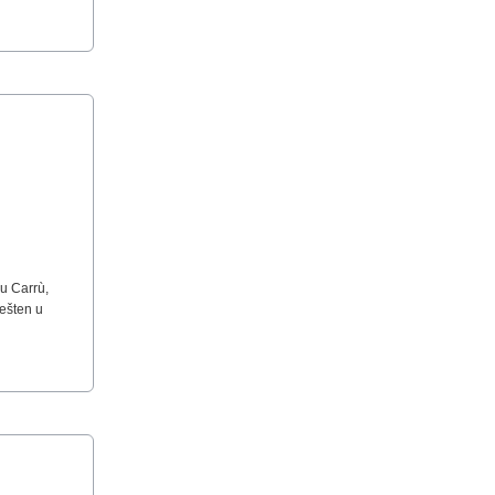
 u Carrù,
ešten u