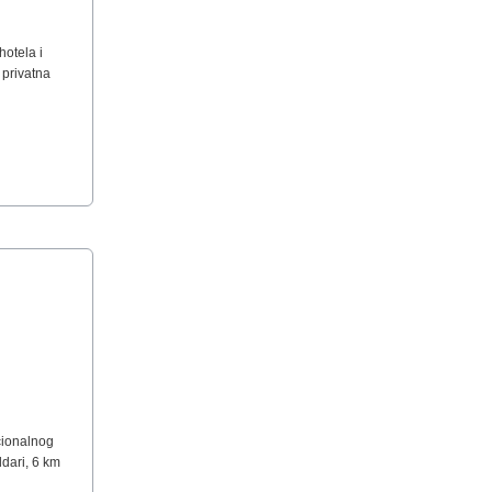
hotela i
 privatna
cionalnog
ldari, 6 km