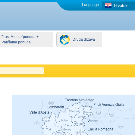
Language:
Hrvatski
"Last Minute"ponuda +
Druga država
Paušalna ponuda