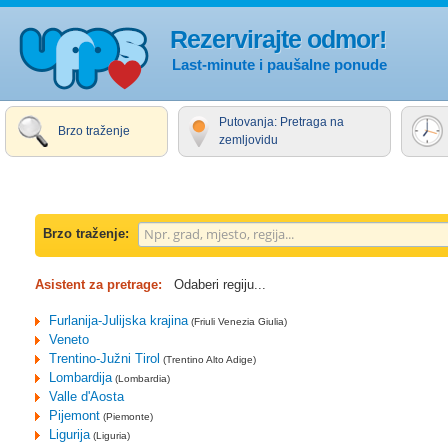
Rezervirajte odmor!
Last-minute i paušalne ponude
Putovanja: Pretraga na
Brzo traženje
zemljovidu
Brzo traženje:
Asistent za pretrage:
Odaberi regiju...
Furlanija-Julijska krajina
(Friuli Venezia Giulia)
Veneto
Trentino-Južni Tirol
(Trentino Alto Adige)
Lombardija
(Lombardia)
Valle d'Aosta
Pijemont
(Piemonte)
Ligurija
(Liguria)