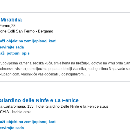
Mirabilia
 Fermo,28
one Colli San Fermo - Bergamo
aži objekt na zemljopisnoj karti
ervirajte sada
kaži potpuni opis
a”, povijesna kamena seoska kuća, smještena na brežuljku gotovo na vrhu brda Sa
dmorske visine), desetljećima pripada obitelji vlasnika, nudi gostima 3 spavaće s
 kupaonicom. Vlasnik će vas dočekati u gostoljubivom... →
Giardino delle Ninfe e La Fenice
a Cartaromana, 133, Hotel Giardino Delle Ninfe e la Fenice s.a.s
CHIA - Ischia otok
aži objekt na zemljopisnoj karti
ervirajte sada