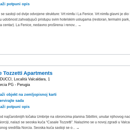
kaži potpuni opis
se sastoji od dvije odvojene strukture: Vrt nimfa i La Fenice. Vrt nimfa glavni je dio 
u udobnost zahvaljujući pristupu svim hotelskim uslugama (restoran, termalni park,
pa centar). La Fenice, nedavno proširena i renov... →
e Tozzetti Apartments
UCCI, Località Valcaldara, 1
rcia PG - Perugia
aži objekt na zemljopisnoj karti
ervirajte sada
kaži potpuni opis
od najčarobnijih točaka Umbrije na obroncima planina Sibillini, unutar njihovog na
Norciji, nalazi se seoska kuća “Casale Tozzetti”. Nalazimo se u novoj zgradi u Valca
snog središta Norcia. Seoska kuća sastoji se o... →