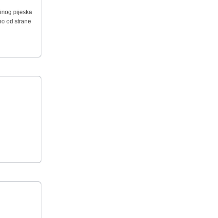
finog pijeska
eno od strane