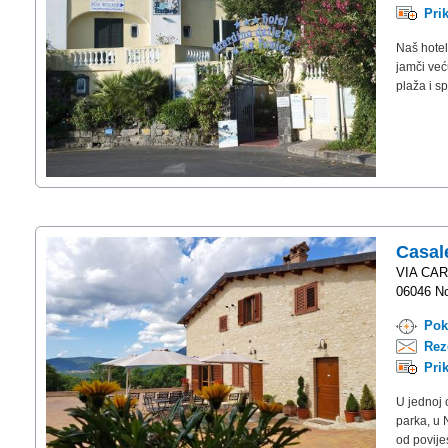
Pri
Naš hotel 
jamči već
plaža i s
Casal
VIA CARD
06046 No
Pok
Rez
Pri
U jednoj 
parka, u 
od povije