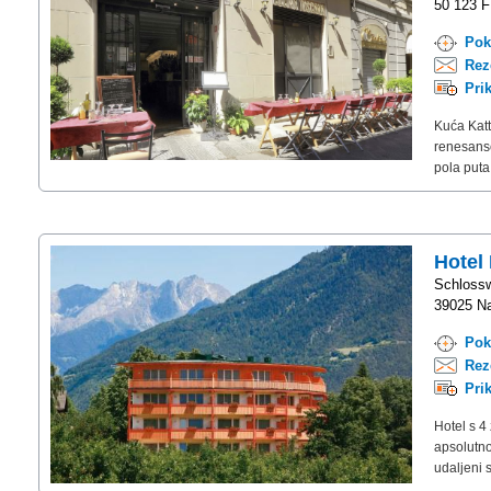
50 123 F
Pok
Rez
Pri
Kuća Katt
renesanse
pola puta
Hotel
Schloss
39025 Na
Pok
Rez
Pri
Hotel s 4
apsolutno
udaljeni 