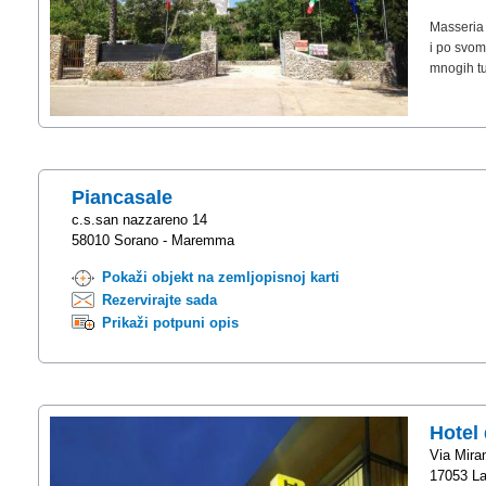
Masseria 
i po svom 
mnogih tu
Piancasale
c.s.san nazzareno 14
58010 Sorano - Maremma
Pokaži objekt na zemljopisnoj karti
Rezervirajte sada
Prikaži potpuni opis
Hotel 
Via Mira
17053 La