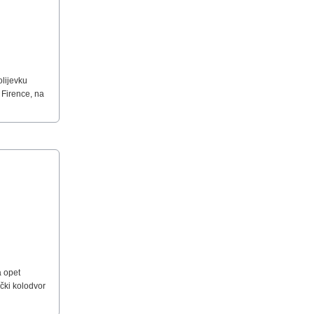
olijevku
 Firence, na
a opet
ički kolodvor