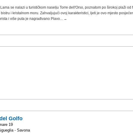
Lama se nalazi u turističkom naselju Torre dell'Orso, poznatom po širokoj plaži od 
bistru i kristalnom moru. Zahvaljujući ovoj karakteristici, ljeti je ovo mjesto posjeć
rista i više puta je nagrađivano Plavo... →
del Golfo
mare 19
igueglia - Savona