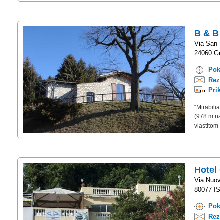
B & B 
Via San
24060 Gr
Pok
Rez
Pri
“Mirabili
(978 m na
vlastitom
Hotel 
Via Nuov
80077 IS
Pok
Rez