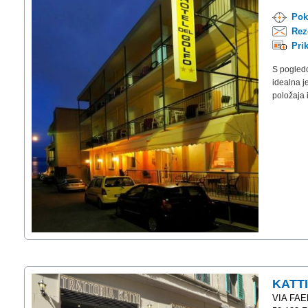
Pok
Rez
Pri
S pogledo
idealna j
položaja 
KATT
VIA FAE