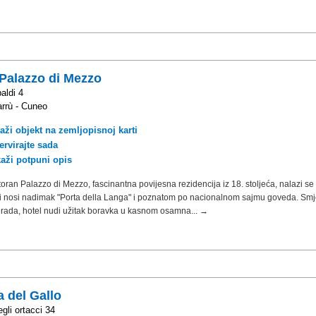
 Palazzo di Mezzo
aldi 4
rrù - Cuneo
aži objekt na zemljopisnoj karti
ervirajte sada
kaži potpuni opis
toran Palazzo di Mezzo, fascinantna povijesna rezidencija iz 18. stoljeća, nalazi se
i nosi nadimak "Porta della Langa" i poznatom po nacionalnom sajmu goveda. Smj
grada, hotel nudi užitak boravka u kasnom osamna... →
a del Gallo
gli ortacci 34