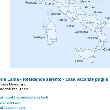
ria Lama - Residence salento - casa vacanze puglia
inciale Melendugno
rre dell'Orso - Lecce
aži objekt na zemljopisnoj karti
ervirajte sada
kaži potpuni opis