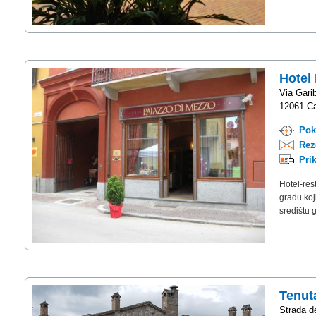
Hotel
Via Garib
12061 Ca
Pok
Rez
Pri
Hotel-res
gradu koj
središtu 
Tenut
Strada de