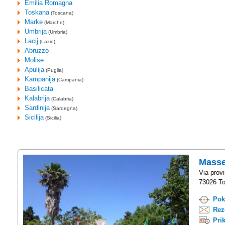
Emilia Romagna
Toskana
(Toscana)
Marke
(Marche)
Umbrija
(Umbria)
Lacij
(Lazio)
Abruzzo
Molise
Apulija
(Puglia)
Kampanija
(Campania)
Basilicata
Kalabrija
(Calabria)
Sardinija
(Sardegna)
Sicilija
(Sicilia)
Masse
Via prov
73026 To
Pok
Rez
Pri