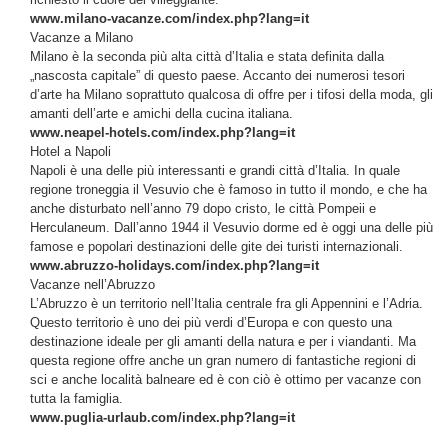
www.milano-vacanze.com/index.php?lang=it
Vacanze a Milano
Milano è la seconda più alta città d’Italia e stata definita dalla
„nascosta capitale” di questo paese. Accanto dei numerosi tesori
d’arte ha Milano soprattuto qualcosa di offre per i tifosi della moda, gli
amanti dell’arte e amichi della cucina italiana.
www.neapel-hotels.com/index.php?lang=it
Hotel a Napoli
Napoli è una delle più interessanti e grandi città d’Italia. In quale
regione troneggia il Vesuvio che è famoso in tutto il mondo, e che ha
anche disturbato nell’anno 79 dopo cristo, le città Pompeii e
Herculaneum. Dall’anno 1944 il Vesuvio dorme ed è oggi una delle più
famose e popolari destinazioni delle gite dei turisti internazionali.
www.abruzzo-holidays.com/index.php?lang=it
Vacanze nell’Abruzzo
L’Abruzzo è un territorio nell’Italia centrale fra gli Appennini e l’Adria.
Questo territorio è uno dei più verdi d’Europa e con questo una
destinazione ideale per gli amanti della natura e per i viandanti. Ma
questa regione offre anche un gran numero di fantastiche regioni di
sci e anche località balneare ed è con ciò è ottimo per vacanze con
tutta la famiglia.
www.puglia-urlaub.com/index.php?lang=it