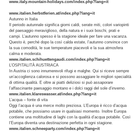
www.italy.mountain-holidays.com/index.php?lang=it
www.italien.herbstferien.at/index.php?lang=it
Autunno in Italia
Il periodo autunnale significa giorni caldi, serate miti, colori variopinti
del paesaggio meraviglioso, della natura e i suoi boschi, prati e
campi. L’autunno spesso è la stagione ideale per fare una vacanza.
Questo è, perché dopo la così calda estate, l’autunno convince con
la sua comodità, le sue temperature piacevoli e la sua atmosfera
calma e moderata.
www.italien.schihuettengaudi.com/index.php?lang=it
L’OSPITALITÀ AUSTRIACA
In Austria ci sono innumerevoli rifugi e malghe. Qui si riceve sempre
un’accoglienza calorosa e si possono assaggiare le migliori specialità
di ottima qualità. E oltre ai piatti deliziosi si può assaporare
l’affascinante paesaggio montano e i dolci raggi del sole d’inverno.
www.italien.klareswasser.at/index.php?lang=it
L’acqua – fonte di vita
Oggi l’acqua è una merce molto preziosa. L’Europa è ricco d’acqua
potabile, che possiamo usare in qualsiasi momento. Inoltre Europa
contiene una moltitudine di laghi con la qualità d’acqua potabile. Così
l’Europa diventa una destinazione perfetta in ogni stagione.
www.italien.schneeparty.com/index.php?lang=it