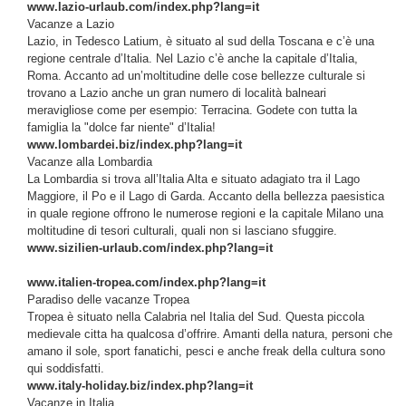
www.lazio-urlaub.com/index.php?lang=it
Vacanze a Lazio
Lazio, in Tedesco Latium, è situato al sud della Toscana e c’è una
regione centrale d’Italia. Nel Lazio c’è anche la capitale d’Italia,
Roma. Accanto ad un’moltitudine delle cose bellezze culturale si
trovano a Lazio anche un gran numero di località balneari
meravigliose come per esempio: Terracina. Godete con tutta la
famiglia la "dolce far niente" d’Italia!
www.lombardei.biz/index.php?lang=it
Vacanze alla Lombardia
La Lombardia si trova all’Italia Alta e situato adagiato tra il Lago
Maggiore, il Po e il Lago di Garda. Accanto della bellezza paesistica
in quale regione offrono le numerose regioni e la capitale Milano una
moltitudine di tesori culturali, quali non si lasciano sfuggire.
www.sizilien-urlaub.com/index.php?lang=it
www.italien-tropea.com/index.php?lang=it
Paradiso delle vacanze Tropea
Tropea è situato nella Calabria nel Italia del Sud. Questa piccola
medievale citta ha qualcosa d’offrire. Amanti della natura, personi che
amano il sole, sport fanatichi, pesci e anche freak della cultura sono
qui soddisfatti.
www.italy-holiday.biz/index.php?lang=it
Vacanze in Italia