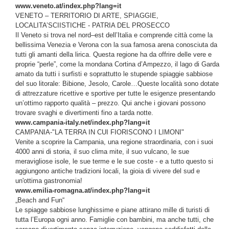
www.veneto.at/index.php?lang=it
VENETO – TERRITORIO DI ARTE, SPIAGGIE,
LOCALITA’SCIISTICHE - PATRIA DEL PROSECCO
Il Veneto si trova nel nord–est dell’Italia e comprende città come la
bellissima Venezia e Verona con la sua famosa arena conosciuta da
tutti gli amanti della lirica. Questa regione ha da offrire delle vere e
proprie “perle”, come la mondana Cortina d’Ampezzo, il lago di Garda
amato da tutti i surfisti e soprattutto le stupende spiaggie sabbiose
del suo litorale: Bibione, Jesolo, Carole…Queste località sono dotate
di attrezzature ricettive e sportive per tutte le esigenze presentando
un’ottimo rapporto qualità – prezzo. Qui anche i giovani possono
trovare svaghi e divertimenti fino a tarda notte.
www.campania-italy.net/index.php?lang=it
CAMPANIA-"LA TERRA IN CUI FIORISCONO I LIMONI"
Venite a scoprire la Campania, una regione straordinaria, con i suoi
4000 anni di storia, il suo clima mite, il suo vulcano, le sue
meravigliose isole, le sue terme e le sue coste - e a tutto questo si
aggiungono antiche tradizioni locali, la gioia di vivere del sud e
un'ottima gastronomia!
www.emilia-romagna.at/index.php?lang=it
„Beach and Fun“
Le spiagge sabbiose lunghissime e piane attirano mille di turisti di
tutta l’Europa ogni anno. Famiglie con bambini, ma anche tutti, che