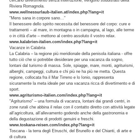
cercano divertimento senza interruzione, vengono soddisfatti della
Riviera Romagnola.
www.wellnessurlaub-italien.at/index.php?lang=it
"Mens sana in corpore sano…”
Il benessere dello spirito necessita del benessere del corpo: cure e
trattamenti – al mare, in montagna o in campagna, al lago, alle terme
o in città d’arte – mettono al centro assoluto il vostro relax.
www.kalabrien-italien.com/index.php?lang=it
Vacanze in Calabria
La Calabria – la regione più meridionale della penisola italiana - offre
tutto ciò che si potrebbe desiderare per una vacanza da sogno,
lontani dal turismo di massa. Sole, spiagge, mare, monti, agriturismi,
alberghi, campeggi, cultura e chi più ne ha più ne metta. Questa
regione, collocata fra il Mar Tirreno e lo Ionio, rappresenta
sicuramente la meta ideale per una vacanza ricca di divertimento e di
sport.
www.agriturismo-italien.com/index.php?lang=it
"Agriturismo" – una formula di vacanza, lontani dai grandi centri, in
zone rurali che abbina il relax con il contatto diretto con attività legate
all’agricoltura, all’allevamento godendo anche della gastronomia e
della degustazione di prodotti genuini e freschi.
www.toskana-reisen.com/index.php?lang=it
Toscana - la terra degli Etruschi, del Brunello e del Chianti, di arte e
di cultura