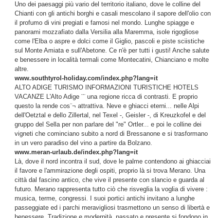
Uno dei paesaggi più vario del territorio italiano, dove le colline del
Chianti con gli antichi borghi e casali mescolano il sapore dell'olio con
il profumo di vini pregiati e famosi nel mondo. Lunghe spiagge e
panorami mozzafiato dalla Versilia alla Maremma, isole rigogliose
come l'Elba o aspre e dolci come il Giglio, pascoli e piste sciistiche
sul Monte Amiata e sull'Abetone. Ce n'è per tutti i gusti! Anche salute
e benessere in località termali come Montecatini, Chianciano e molte
altre.
www.southtyrol-holiday.com/index.php?lang=it
ALTO ADIGE TURISMO INFORMAZIONI TURISTICHE HOTELS
VACANZE L'Alto Adige ¨¨ una regione ricca di contrasti. E proprio
questo la rende cos¨¬ attrattiva. Neve e ghiacci eterni... nelle Alpi
dell'Oetztal e dello Zillertal, nel Texel -, Geisler -, di Kreuzkofel e del
gruppo del Sella per non parlare del "re" Ortler... e poi le colline dei
vigneti che cominciano subito a nord di Bressanone e si trasformano
in un vero paradiso del vino a partire da Bolzano.
www.meran-urlaub.de/index.php?lang=it
Là, dove il nord incontra il sud, dove le palme contendono ai ghiacciai
il favore e l'ammirazione degli ospiti, proprio là si trova Merano. Una
città dal fascino antico, che vive il presente con slancio e guarda al
futuro. Merano rappresenta tutto ciò che risveglia la voglia di vivere :
musica, terme, congressi. I suoi portici antichi invitano a lunghe
passeggiate ed i parchi meravigliosi trasmettono un senso di libertà e
benessere. Tradizione e modernità, passato e presente si fondono in