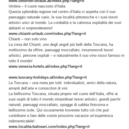
www.umbrien-urlaub.at/index.php?lang=it
Umbria – il cuore nascosto d’Italia
Questa splendida regione nel centro d’Italia vi aspetta con il suo
paesaggio naturale vario, le sue località pittoresche e i suoi tesori
artistici unici al mondo. La cordialità e la calorosa ospitalità dei suoi
abitanti vi sorprenderanno!
www.chianti-urlaub.com/index.php?lang=it
Chianti – non solo vino
La zona del Chianti, uno degli angoli più belli della Toscana, ha
moltissimo da offrire: paesaggi mozzafiato, innumerevoli tesori
artistici, persone ospitali – e naturalmente il suo vino rosso famoso in
tutto il mondo!
www.venezia-hotels.at/index.php?lang=it
www.tuscany-holidays.at/index.php?lang=it
La Toscana – una meta per tutti: individualisti, amici della natura,
amanti dell’arte e conoscitori di vini
La bellissima Toscana, situata proprio nel cuore dell’Italia, offre ai
suoi ospiti di tutto il mondo straordinari tesori artistici, grandi parchi
naturali, paesaggi mozzafiato, spiagge di sabbia finissima e
bellissime isole. Qui sicuramente troverete tutto ciò che può
contribuire a fare delle vostre prossime vacanze un’esperienza
indimenticabile!
www.localita-balneari.com/index.php?lang=it