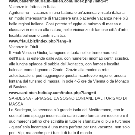
www.bauernhofurlaub-italien.com/index.php?lang=it
Vacanze in fattoria in Italia
Agriturismo – vacanze in una fattoria o un’azienda vinicola italiana:
un modo interessante di trascorrere una piacevole vacanza nelle più
belle regioni italiane. Così potrete sfuggire al turismo di massa e
rilassarvi in mezzo alla natura, nelle vicinanze di famose città d’arte,
località balneari o centri sciistici.
www.friaul.biz/index.php?lang=it
Vacanze in Friuli
Il Friuli Venezia-Giulia, la regione situata nell’estremo nord-est
dell’Italia, si estende dalle Alpi, con numerosi rinomati centri sciistici,
alle lunghe spiagge di sabbia dell’Adriatico, con famose località
balneari come Lignano e Grado. Grazie alla moderna rete
autostradale si può raggiungere questa incantevole regione, ancora
lontana dal turismo di massa, in sole 4-5 ore da Vienna o da Monaco
di Baviera.
www.sardinien-holiday.com/index.php?lang=it
SARDEGNA - SPIAGGE DA SOGNO LONTANE DAL TURISMO DI
MASSA
La Sardegna, la seconda più grande isola del Mediterraneo, con le
sue solitarie spiagge incorniciate da bizzarre formazioni rocciose e il
suo marecristallino che scintilla in tutte le sfumature di blu e turchese
- quest'isola incantata è una meta perfetta per una vacanza, non solo
per i Vip, ma anche per i turisti di tutto il mondo.