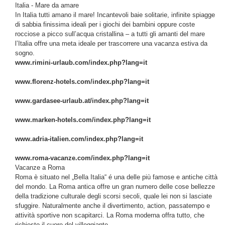
Italia - Mare da amare
In Italia tutti amano il mare! Incantevoli baie solitarie, infinite spiagge
di sabbia finissima ideali per i giochi dei bambini oppure coste
rocciose a picco sull’acqua cristallina – a tutti gli amanti del mare
l’Italia offre una meta ideale per trascorrere una vacanza estiva da
sogno.
www.rimini-urlaub.com/index.php?lang=it
www.florenz-hotels.com/index.php?lang=it
www.gardasee-urlaub.at/index.php?lang=it
www.marken-hotels.com/index.php?lang=it
www.adria-italien.com/index.php?lang=it
www.roma-vacanze.com/index.php?lang=it
Vacanze a Roma
Roma è situato nel „Bella Italia“ é una delle più famose e antiche città
del mondo. La Roma antica offre un gran numero delle cose bellezze
della tradizione culturale degli scorsi secoli, quale lei non si lasciate
sfuggire. Naturalmente anche il divertimento, action, passatempo e
attività sportive non scapitarci. La Roma moderna offra tutto, che
richiesto il cuore del villeggiante.