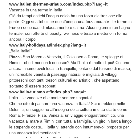
www.italien.thermen-urlaub.com/index.php?lang=it
Vacanze in una terme in Italia
Già da tempi antichi l’acqua calda ha una forza d’attrazione alla
gente. Oggi si attribuisce quest’acqua una forza curante. Le terme in
Europa sono oasi di rilassamento e calma. Alcuni giorni in un bagno
termale, con offerte di beauty, wellness e terapia mettono in forma
ancora il corpo.
www.italy-holidays.at/index.php?lang=it
„Bella Italia!“
Piazza San Marco a Venezia, il Colosseo a Roma, le spiagge di
Rimini...chi di noi non li conosce? Ma l’Italia è molto di più! Ci sono
ancora innumerevoli località tranquille, lontane dal turismo di massa,
un’incredibile varietà di paesaggi naturali e migliaia di villaggi
pittoreschi con tanti tresori culturali ed artistici, che aspettano
soltanto di essere scoperti!
www.italia-turismo.at/index.php?lang=it
Italia – le vacanze che avete sempre sognato!
Che ne dite di passare una vacanza in Italia? Sci o trekking nelle
Dolomiti, un soggiorno all’insegna della cultura in città d’arte come
Roma, Firenze, Pisa, Venezia, un viaggio enogastronomico, una
vacanza al mare a Rimini con tutta la famiglia, un giro in barca lungo
le stupende coste...l’Italia vi attende con innumerevoli proposte per
una vacanza indimenticabile.