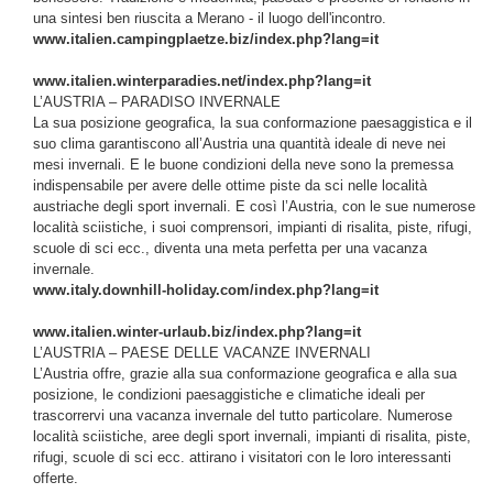
una sintesi ben riuscita a Merano - il luogo dell'incontro.
www.italien.campingplaetze.biz/index.php?lang=it
www.italien.winterparadies.net/index.php?lang=it
L’AUSTRIA – PARADISO INVERNALE
La sua posizione geografica, la sua conformazione paesaggistica e il
suo clima garantiscono all’Austria una quantità ideale di neve nei
mesi invernali. E le buone condizioni della neve sono la premessa
indispensabile per avere delle ottime piste da sci nelle località
austriache degli sport invernali. E così l’Austria, con le sue numerose
località sciistiche, i suoi comprensori, impianti di risalita, piste, rifugi,
scuole di sci ecc., diventa una meta perfetta per una vacanza
invernale.
www.italy.downhill-holiday.com/index.php?lang=it
www.italien.winter-urlaub.biz/index.php?lang=it
L’AUSTRIA – PAESE DELLE VACANZE INVERNALI
L’Austria offre, grazie alla sua conformazione geografica e alla sua
posizione, le condizioni paesaggistiche e climatiche ideali per
trascorrervi una vacanza invernale del tutto particolare. Numerose
località sciistiche, aree degli sport invernali, impianti di risalita, piste,
rifugi, scuole di sci ecc. attirano i visitatori con le loro interessanti
offerte.