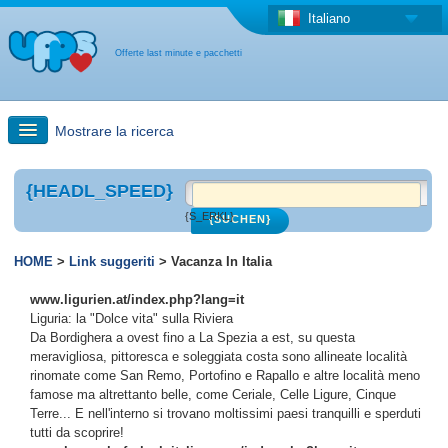
Italiano
Offerte last minute e pacchetti
Mostrare la ricerca
Ricerca rapida
{HEADL_SPEED}
{S_ERKL}
Viaggi: Ricerca con la mappa
HOME
>
Link suggeriti
> Vacanza In Italia
Offerta last minute + Offerta forfettaria
www.ligurien.at/index.php?lang=it
Liguria: la "Dolce vita" sulla Riviera
Da Bordighera a ovest fino a La Spezia a est, su questa
Altro paese
meravigliosa, pittoresca e soleggiata costa sono allineate località
rinomate come San Remo, Portofino e Rapallo e altre località meno
famose ma altrettanto belle, come Ceriale, Celle Ligure, Cinque
Terre... E nell'interno si trovano moltissimi paesi tranquilli e sperduti
tutti da scoprire!