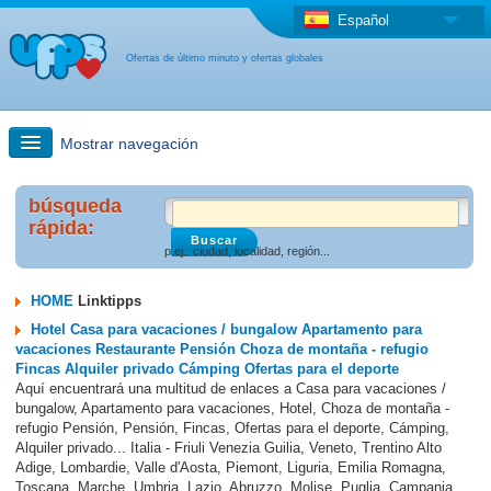
Español
Ofertas de último minuto y ofertas globales
Mostrar navegación
búsqueda rápida
búsqueda
rápida:
p.ej.: ciudad, localidad, región...
Viajes: Búsqueda en el mapa
HOME
Linktipps
Oferta de última hora + Oferta global
Hotel Casa para vacaciones / bungalow Apartamento para
vacaciones Restaurante Pensión Choza de montaña - refugio
Fincas Alquiler privado Cámping Ofertas para el deporte
otro país
Aquí encuentrará una multitud de enlaces a Casa para vacaciones /
bungalow, Apartamento para vacaciones, Hotel, Choza de montaña -
refugio Pensión, Pensión, Fincas, Ofertas para el deporte, Cámping,
Alquiler privado... Italia - Friuli Venezia Guilia, Veneto, Trentino Alto
Adige, Lombardie, Valle d'Aosta, Piemont, Liguria, Emilia Romagna,
Toscana, Marche, Umbria, Lazio, Abruzzo, Molise, Puglia, Campania,