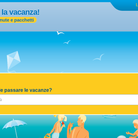
L
 la vacanza!
inute e pacchetti
e passare le vacanze?