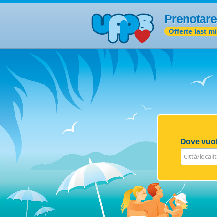
Prenotare
Offerte last m
Dove vuol