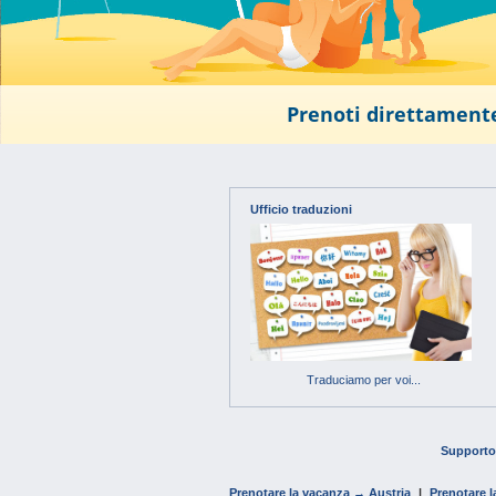
Prenoti direttamente
Ufficio traduzioni
Traduciamo per voi...
Support
Prenotare la vacanza → Austria
|
Prenotare 