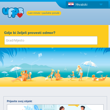
Hrvatski
Last-minute i paušalne ponude
Gdje bi željeli provesti odmor?
Prijavite svoj objekt