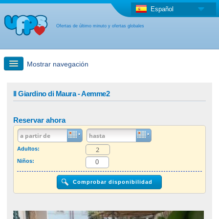
Español
Ofertas de último minuto y ofertas globales
Mostrar navegación
búsqueda rápida
Il Giardino di Maura - Aemme2
Viajes: Búsqueda en el mapa
Reservar ahora
Oferta de última hora + Oferta global
Adultos:
Niños:
otro país