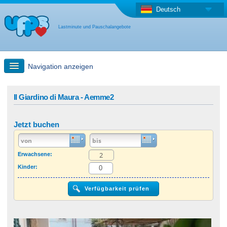
Deutsch
Lastminute und Pauschalangebote
Navigation anzeigen
Schnellsuche
Il Giardino di Maura - Aemme2
Reise: Landkarten-Suche
Jetzt buchen
Last Minute Angebot + Pauschalangebot
Erwachsene:
Kinder:
Anderes Land