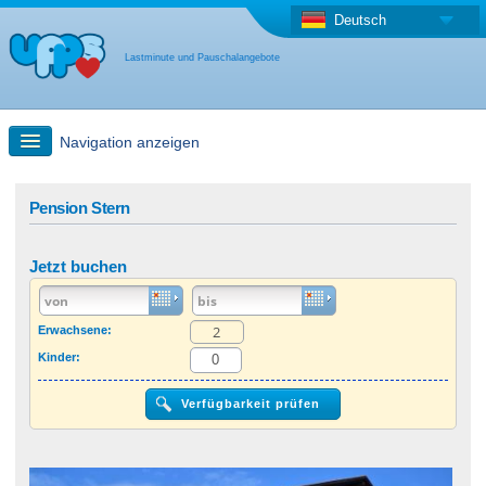
Deutsch
Lastminute und Pauschalangebote
Navigation anzeigen
Schnellsuche
Pension Stern
Reise: Landkarten-Suche
Jetzt buchen
Last Minute Angebot + Pauschalangebot
Erwachsene:
Kinder:
Anderes Land