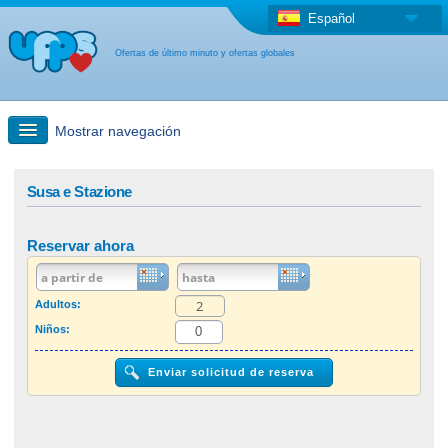
Español
Ofertas de último minuto y ofertas globales
Mostrar navegación
búsqueda rápida
Susa e Stazione
Viajes: Búsqueda en el mapa
Reservar ahora
Oferta de última hora + Oferta global
Adultos:
Niños:
otro país