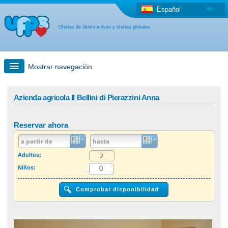
Español
Ofertas de último minuto y ofertas globales
Mostrar navegación
búsqueda rápida
Azienda agricola Il Bellini di Pierazzini Anna
Viajes: Búsqueda en el mapa
Reservar ahora
Oferta de última hora + Oferta global
Adultos:
Niños:
otro país