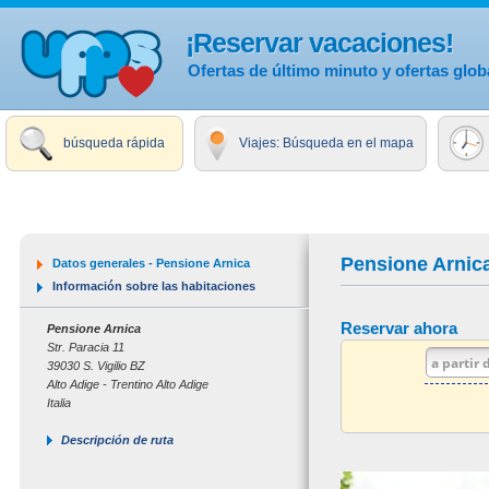
¡Reservar vacaciones!
Ofertas de último minuto y ofertas glob
búsqueda rápida
Viajes: Búsqueda en el mapa
Pensione Arnic
Datos generales - Pensione Arnica
Información sobre las habitaciones
Reservar ahora
Pensione Arnica
Str. Paracia 11
39030 S. Vigilio BZ
Alto Adige - Trentino Alto Adige
Italia
Descripción de ruta