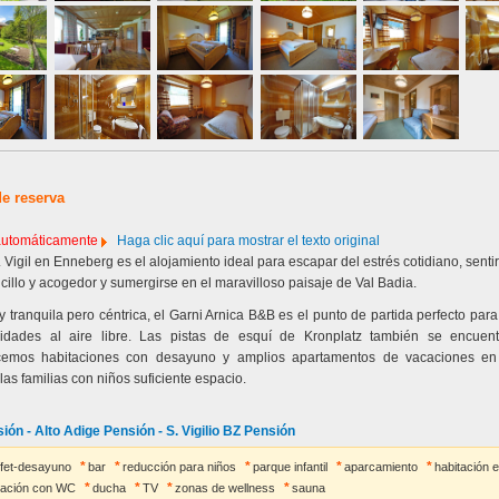
de reserva
 automáticamente
Haga clic aquí para mostrar el texto original
 Vigil en Enneberg es el alojamiento ideal para escapar del estrés cotidiano, sent
illo y acogedor y sumergirse en el maravilloso paisaje de Val Badia.
tranquila pero céntrica, el Garni Arnica B&B es el punto de partida perfecto pa
vidades al aire libre. Las pistas de esquí de Kronplatz también se encuen
cemos habitaciones con desayuno y amplios apartamentos de vacaciones en 
as familias con niños suficiente espacio.
ión - Alto Adige Pensión - S. Vigilio BZ Pensión
ffet-desayuno
bar
reducción para niños
parque infantil
aparcamiento
habitación 
tación con WC
ducha
TV
zonas de wellness
sauna