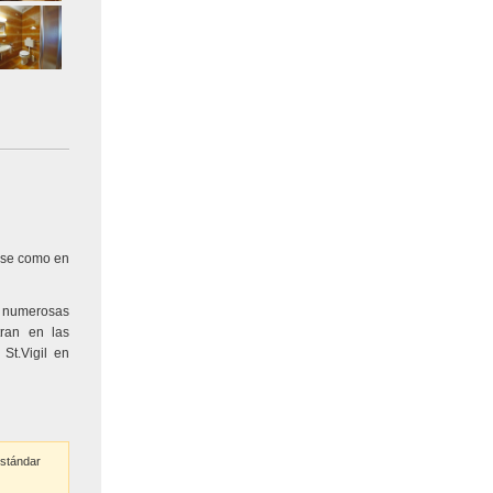
irse como en
ra numerosas
tran en las
St.Vigil en
estándar