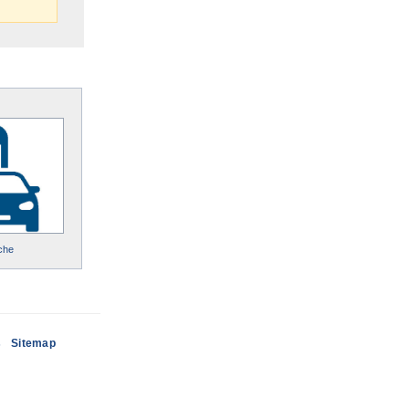
che
s
Sitemap