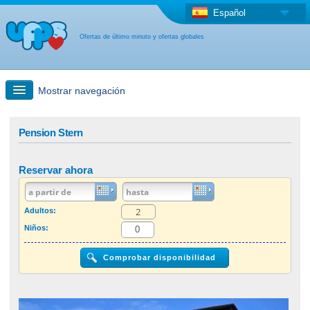
Español
Ofertas de último minuto y ofertas globales
Mostrar navegación
búsqueda rápida
Pension Stern
Viajes: Búsqueda en el mapa
Reservar ahora
Oferta de última hora + Oferta global
Adultos:
Niños:
otro país