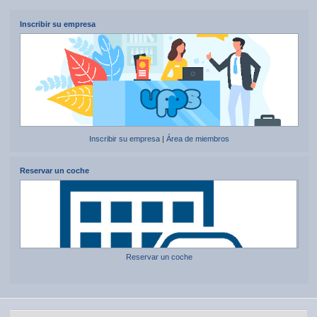
Inscribir su empresa
Inscribir su empresa
|
Área de miembros
Reservar un coche
Reservar un coche