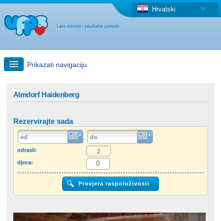
Hrvatski
Last-minute i paušalne ponude
Prikazati navigaciju
Brzo traženje
Almdorf Haidenberg
Putovanja: Pretraga na zemljovidu
Rezervirajte sada
"Last Minute"ponuda + Paušalna ponuda
odrasli:
djeca:
Druga država