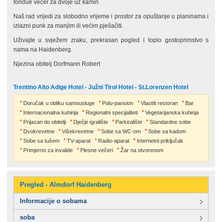
fondue večer za dvoje uz kamin
Naš rad vrijedi za slobodno vrijeme i prostor za opuštanje u planinama i
izlazni punk za manjim ili većim pješačiti.
Uživajte u svježem zraku, prekrasan pogled i toplo gostoprimstvo s
nama na Haidenberg.
Njezina obitelj Dorfmann Robert
Trentino Alto Adige Hotel - Južni Tirol Hotel - St.Lorenzen Hotel
Doručak u obliku samousluge
Polu-pansion
Vlastiti restoran
Bar
Internacionalna kuhinja
Regionalni specijaliteti
Vegetarijanska kuhinja
Prijazan do obitelji
Dječje igralište
Parkiralište
Standardne sobe
Dvokrevetne
Višekrevetne
Sobe sa WC-om
Sobe sa kadom
Sobe sa tušem
TV-aparat
Radio-aparat
Internetni priključak
Primjerno za invalide
Plesne večeri
Žar na otvorenom
Pregled - Almdorf Haidenberg
Informacije o sobama
soba