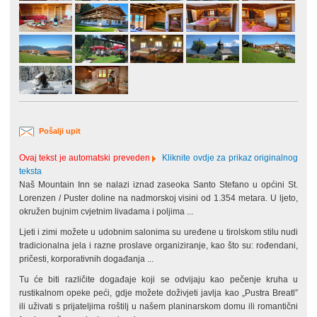
Pošalji upit
Ovaj tekst je automatski preveden
Kliknite ovdje za prikaz originalnog
teksta
Naš Mountain Inn se nalazi iznad zaseoka Santo Stefano u općini St.
Lorenzen / Puster doline na nadmorskoj visini od 1.354 metara. U ljeto,
okružen bujnim cvjetnim livadama i poljima ...
Ljeti i zimi možete u udobnim salonima
su uređene u tirolskom stilu nudi
tradicionalna jela i
razne proslave organiziranje, kao što su: rođendani,
pričesti, korporativnih događanja ...
Tu će biti različite događaje koji se odvijaju kao pečenje kruha u
rustikalnom opeke peći, gdje možete doživjeti javlja kao „Pustra Breatl”
ili uživati ​​s prijateljima roštilj u našem planinarskom domu ili romantični