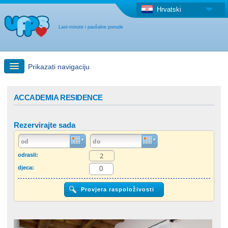
Hrvatski
Last-minute i paušalne ponude
Prikazati navigaciju
Brzo traženje
ACCADEMIA RESIDENCE
Putovanja: Pretraga na zemljovidu
Rezervirajte sada
"Last Minute"ponuda + Paušalna ponuda
odrasli:
djeca:
Druga država