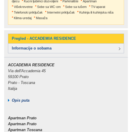
djecu
Kucni ljubimci dozvoljeni
Parkiralište
Apartman
Višekrevetne
Sobe sa WC-om
Sobe sa tušem
TV-aparat
Telefonski priključak
Internetni priključak
Kuhinja ili kuhinjska niša
Klima-uredaj
Masaža
Pregled - ACCADEMIA RESIDENCE
Informacije o sobama
ACCADEMIA RESIDENCE
Via dell'Accademia 45
59100 Prato
Prato - Toscana
Italija
Opis puta
Apartman Prato
Apartman Prato
Apartman Toscana