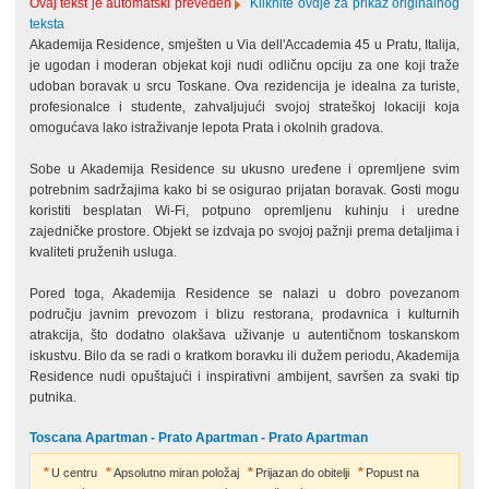
Ovaj tekst je automatski preveden
Kliknite ovdje za prikaz originalnog
teksta
Akademija Residence, smješten u Via dell'Accademia 45 u Pratu, Italija,
je ugodan i moderan objekat koji nudi odličnu opciju za one koji traže
udoban boravak u srcu Toskane. Ova rezidencija je idealna za turiste,
profesionalce i studente, zahvaljujući svojoj strateškoj lokaciji koja
omogućava lako istraživanje lepota Prata i okolnih gradova.
Sobe u Akademija Residence su ukusno uređene i opremljene svim
potrebnim sadržajima kako bi se osigurao prijatan boravak. Gosti mogu
koristiti besplatan Wi-Fi, potpuno opremljenu kuhinju i uredne
zajedničke prostore. Objekt se izdvaja po svojoj pažnji prema detaljima i
kvaliteti pruženih usluga.
Pored toga, Akademija Residence se nalazi u dobro povezanom
području javnim prevozom i blizu restorana, prodavnica i kulturnih
atrakcija, što dodatno olakšava uživanje u autentičnom toskanskom
iskustvu. Bilo da se radi o kratkom boravku ili dužem periodu, Akademija
Residence nudi opuštajući i inspirativni ambijent, savršen za svaki tip
putnika.
Toscana Apartman - Prato Apartman - Prato Apartman
U centru
Apsolutno miran položaj
Prijazan do obitelji
Popust na