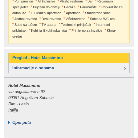
Pun pansion
All Inclusive
Vlastiti restoran
Bar
Regionalni
specijaliteti
Prijazan do obitelji
Garaža
Parkiralište
Parkiralište za
autobuse
Luuksuzni apartman
Apartman
Standardne sobe
Jednokrevetne
Dvokrevetne
Višekrevetne
Sobe sa WC-om
Sobe sa tušem
TV-aparat
Telefonski priključak
Internetni
priključak
Kuhinja ili kuhinjska niša
Primjerno za invalide
Klima-
uredaj
Pregled - Hotel Massimino
Informacije o sobama
Hotel Massimino
via anguillarese n 92
00061 Anguillara Sabazia
Rim - Lazio
Italija
Opis puta