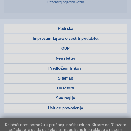
Rezerviraj najamno vozilo
Podrška
Impresum Izjava o zaštiti podataka
OUP
Newsletter
Predloženi linkovi
Sitemap
Directory
Sve regije
Usluge prevođenja
Kolačići nam pomažu u pružanju naših usluga. Klikom na "Slažem
se" slažete se da se kolačići mogu koristiti u skladu s našom