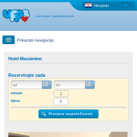
Hrvatski
Last-minute i paušalne ponude
Prikazati navigaciju
Brzo traženje
Hotel Massimino
Putovanja: Pretraga na zemljovidu
Rezervirajte sada
"Last Minute"ponuda + Paušalna ponuda
odrasli:
djeca:
Druga država