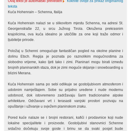
Ovaj tekst je automatski preveden
Kliknite ovdje za prikaz originalnog
teksta
Kuća Hohenrain – Schenna, Italija
Kuća Hohenrain nalazi se u slikovitom mjestu Schenna, na adresi St.
Georgenstraße 22, u srcu Južnog Tirola. Okružena prekrasnim
krajolicima, ova kuća idealno je utočište za one koji traže odmor i
ljubitelje prirode.
Položaj u Schenni omogućuje fantastičan pogled na okolne planine i
dolinu Etsch. Regija je poznata po raznolikim mogućnostima za
slobodno vrijeme, kako ljeti tako i zimi. Planinari mogu birati između
brojnih planinarskih staza, dok je zimi moguće skijanje i snowboarding u
blizini Merana.
Kuća Hohenrain sama po sebi odlikuje se gostoljubivom atmosferom i
udobnim namještajem. Sobe su prijatno uređene i nude modernu
udobnost, dok istovremeno zadržavaju šarm tradicionalne alpske
arhitekture. Održavani vrt i terasasti vanjski prostori pozivaju na
opuštanje i uživanje u svježem planinskom zraku.
Pored kuće nalaze se i brojni restorani, kafići i prodavnice koji nude
lokalne specijalitete i proizvode. Gostoljubivi stanovnici Schenne
srdačno dočekuju svoje goste i brinu se da svaki posjet bude