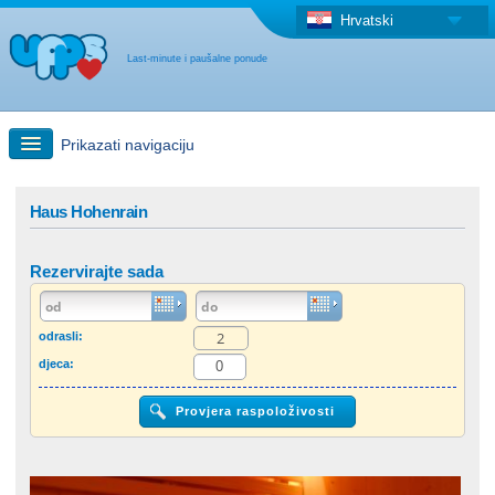
Hrvatski
Last-minute i paušalne ponude
Prikazati navigaciju
Brzo traženje
Haus Hohenrain
Putovanja: Pretraga na zemljovidu
Rezervirajte sada
"Last Minute"ponuda + Paušalna ponuda
odrasli:
djeca:
Druga država