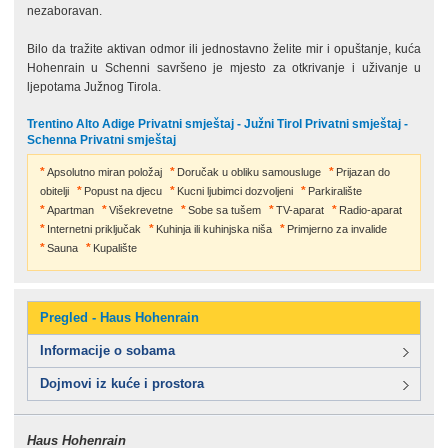
nezaboravan.
Bilo da tražite aktivan odmor ili jednostavno želite mir i opuštanje, kuća
Hohenrain u Schenni savršeno je mjesto za otkrivanje i uživanje u
ljepotama Južnog Tirola.
Trentino Alto Adige Privatni smještaj - Južni Tirol Privatni smještaj -
Schenna Privatni smještaj
Apsolutno miran položaj
Doručak u obliku samousluge
Prijazan do
obitelji
Popust na djecu
Kucni ljubimci dozvoljeni
Parkiralište
Apartman
Višekrevetne
Sobe sa tušem
TV-aparat
Radio-aparat
Internetni priključak
Kuhinja ili kuhinjska niša
Primjerno za invalide
Sauna
Kupalište
Pregled - Haus Hohenrain
Informacije o sobama
Dojmovi iz kuće i prostora
Haus Hohenrain