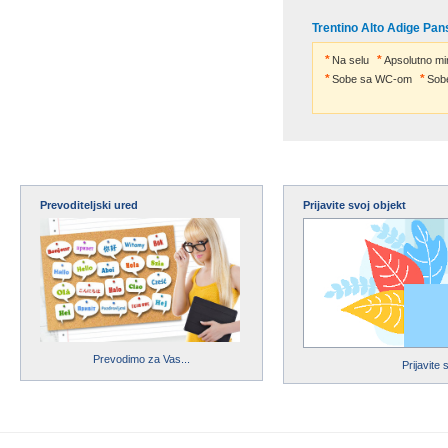
Trentino Alto Adige Pan
Na selu
Apsolutno mi
Sobe sa WC-om
Sob
Prevoditeljski ured
Prijavite svoj objekt
Prevodimo za Vas...
Prijavite 