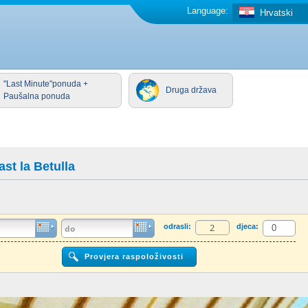
Language:
Hrvatski
"Last Minute"ponuda +
Druga država
Paušalna ponuda
st la Betulla
odrasli:
djeca: