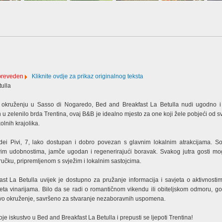
 preveden
Kliknite ovdje za prikaz originalnog teksta
ulla
okruženju u Sasso di Nogaredo, Bed and Breakfast La Betulla nudi ugodno i
n u zelenilo brda Trentina, ovaj B&B je idealno mjesto za one koji žele pobjeći od
kolnih krajolika.
dei Pivi, 7, lako dostupan i dobro povezan s glavnim lokalnim atrakcijama. S
im udobnostima, jamče ugodan i regenerirajući boravak. Svakog jutra gosti mog
učku, pripremljenom s svježim i lokalnim sastojcima.
t La Betulla uvijek je dostupno za pružanje informacija i savjeta o aktivnostim
sjeta vinarijama. Bilo da se radi o romantičnom vikendu ili obiteljskom odmoru, go
bivo okruženje, savršeno za stvaranje nezaboravnih uspomena.
je iskustvo u Bed and Breakfast La Betulla i prepusti se ljepoti Trentina!