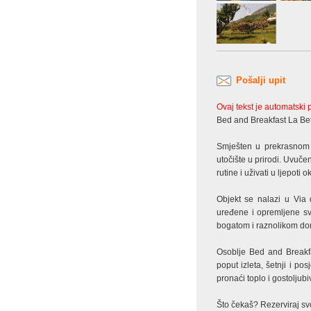
Pošalji upit
Ovaj tekst je automatski
Bed and Breakfast La Bet
Smješten u prekrasnom 
utočište u prirodi. Uvuče
rutine i uživati u ljepoti o
Objekt se nalazi u Via 
uređene i opremljene sv
bogatom i raznolikom dor
Osoblje Bed and Breakfas
poput izleta, šetnji i po
pronaći toplo i gostolju
Što čekaš? Rezerviraj svo