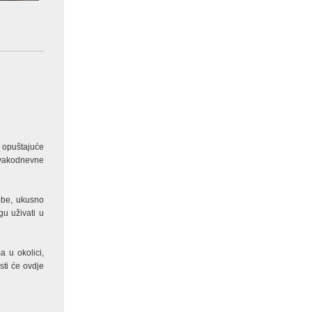
 opuštajuće
 svakodnevne
obe, ukusno
u uživati u
a u okolici,
sti će ovdje