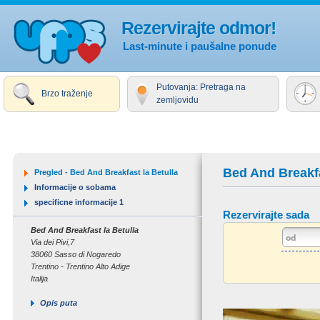
Rezervirajte odmor!
Last-minute i paušalne ponude
Putovanja: Pretraga na
Brzo traženje
zemljovidu
Bed And Breakfa
Pregled - Bed And Breakfast la Betulla
Informacije o sobama
specificne informacije 1
Rezervirajte sada
Bed And Breakfast la Betulla
Via dei Pivi,7
38060 Sasso di Nogaredo
Trentino - Trentino Alto Adige
Italija
Opis puta