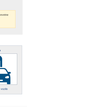
evetne
o
 vozilo