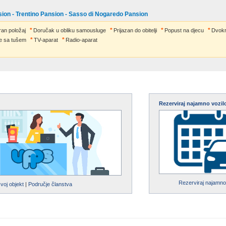
sion - Trentino Pansion - Sasso di Nogaredo Pansion
ran položaj
Doručak u obliku samousluge
Prijazan do obitelji
Popust na djecu
Dvokr
e sa tušem
TV-aparat
Radio-aparat
Rezerviraj najamno vozil
Rezerviraj najamno
svoj objekt
|
Područje članstva