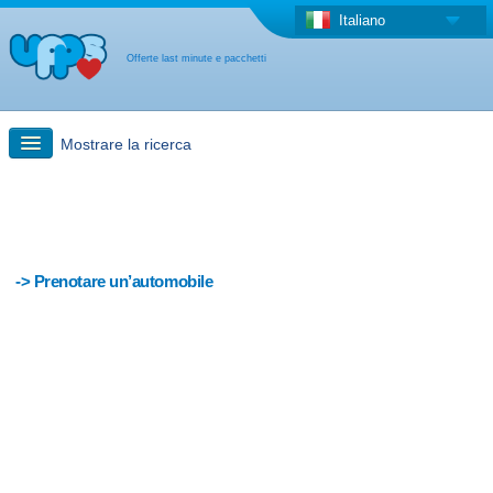
Italiano
Offerte last minute e pacchetti
Mostrare la ricerca
Ricerca rapida
Viaggi: Ricerca con la mappa
-> Prenotare un’automobile
Offerta last minute + Offerta forfettaria
Altro paese